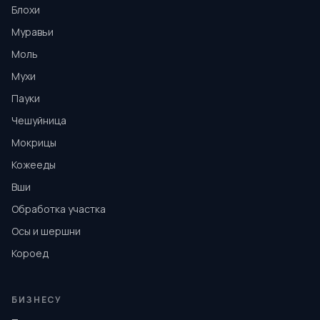
Блохи
Муравьи
Моль
Мухи
Пауки
Чешуйница
Мокрицы
Кожееды
Вши
Обработка участка
Осы и шершни
Короед
БИЗНЕСУ