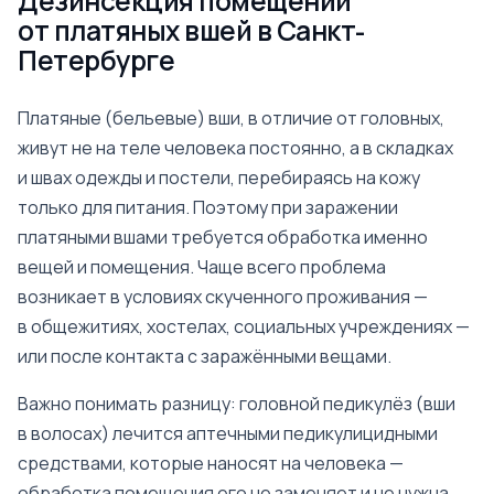
Дезинсекция помещений
от платяных вшей в Санкт-
Петербурге
Платяные (бельевые) вши, в отличие от головных,
живут не на теле человека постоянно, а в складках
и швах одежды и постели, перебираясь на кожу
только для питания. Поэтому при заражении
платяными вшами требуется обработка именно
вещей и помещения. Чаще всего проблема
возникает в условиях скученного проживания —
в общежитиях, хостелах, социальных учреждениях —
или после контакта с заражёнными вещами.
Важно понимать разницу: головной педикулёз (вши
в волосах) лечится аптечными педикулицидными
средствами, которые наносят на человека —
обработка помещения его не заменяет и не нужна.