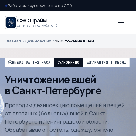
Работаем круглосуточно по СПб
●
СЭС Прайм
санитарная служба · спб
Главная
Дезинсекция
Уничтожение вшей
ВЫЕЗД ЗА 1–2 ЧАСА
АНОНИМНО
ГАРАНТИЯ 1 МЕСЯЦ
Уничтожение вшей
в Санкт-Петербурге
Проводим дезинсекцию помещений и вещей
от платяных (бельевых) вшей в Санкт-
Петербурге и Ленинградской области.
Обрабатываем постель, одежду, мягкую