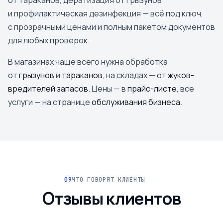
от тараканов, дератизация от грызунов
и профилактическая дезинфекция — всё под ключ,
с прозрачными ценами и полным пакетом документов
для любых проверок.
В магазинах чаще всего нужна обработка
от
грызунов
и
тараканов
, на складах — от
жуков-
вредителей запасов
. Цены — в
прайс-листе
, все
услуги — на странице
обслуживания бизнеса
.
ЧТО ГОВОРЯТ КЛИЕНТЫ
Отзывы клиентов