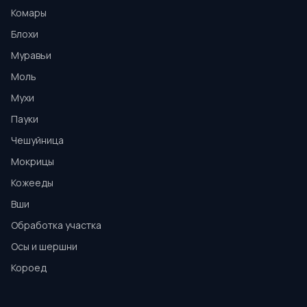
Комары
Блохи
Муравьи
Моль
Мухи
Пауки
Чешуйница
Мокрицы
Кожееды
Вши
Обработка участка
Осы и шершни
Короед