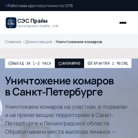
Работаем круглосуточно по СПб
●
СЭС Прайм
санитарная служба · спб
Главная
Дезинсекция
Уничтожение комаров
ВЫЕЗД ЗА 1–2 ЧАСА
АНОНИМНО
ГАРАНТИЯ 1 МЕСЯЦ
Уничтожение комаров
в Санкт-Петербурге
Уничтожаем комаров на участках, в подвалах
и на прилегающих территориях в Санкт-
Петербурге и Ленинградской области.
Обрабатываем места выплода личинок —