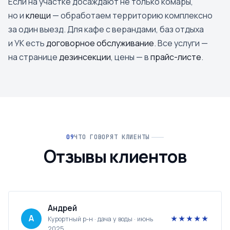
Если на участке досаждают не только комары,
но и
клещи
— обработаем территорию комплексно
за один выезд. Для кафе с верандами, баз отдыха
и УК есть
договорное обслуживание
. Все услуги —
на странице
дезинсекции
, цены — в
прайс-листе
.
ЧТО ГОВОРЯТ КЛИЕНТЫ
Отзывы клиентов
Андрей
А
★★★★★
Курортный р-н · дача у воды · июнь
2025