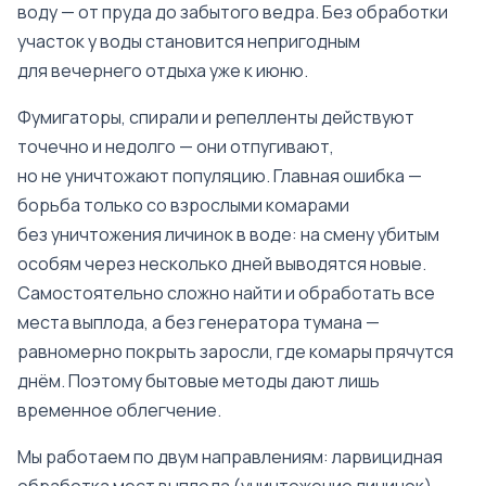
воду — от пруда до забытого ведра. Без обработки
участок у воды становится непригодным
для вечернего отдыха уже к июню.
Фумигаторы, спирали и репелленты действуют
точечно и недолго — они отпугивают,
но не уничтожают популяцию. Главная ошибка —
борьба только со взрослыми комарами
без уничтожения личинок в воде: на смену убитым
особям через несколько дней выводятся новые.
Самостоятельно сложно найти и обработать все
места выплода, а без генератора тумана —
равномерно покрыть заросли, где комары прячутся
днём. Поэтому бытовые методы дают лишь
временное облегчение.
Мы работаем по двум направлениям: ларвицидная