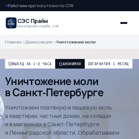
Работаем круглосуточно по СПб
●
СЭС Прайм
санитарная служба · спб
Главная
Дезинсекция
Уничтожение моли
ВЫЕЗД ЗА 1–2 ЧАСА
АНОНИМНО
ГАРАНТИЯ 1 МЕСЯЦ
Уничтожение моли
в Санкт-Петербурге
Уничтожаем платяную и пищевую моль
в квартирах, частных домах, на складах
и в магазинах в Санкт-Петербурге
и Ленинградской области. Обрабатываем