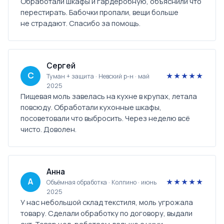
Обработали шкафы и гардеробную, объяснили что
перестирать. Бабочки пропали, вещи больше
не страдают. Спасибо за помощь.
Сергей
С
★★★★★
Туман + защита · Невский р-н · май
2025
Пищевая моль завелась на кухне в крупах, летала
повсюду. Обработали кухонные шкафы,
посоветовали что выбросить. Через неделю всё
чисто. Доволен.
Анна
А
★★★★★
Объёмная обработка · Колпино · июнь
2025
У нас небольшой склад текстиля, моль угрожала
товару. Сделали обработку по договору, выдали