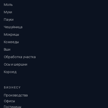
Моль
Мухи
Пауки
Чешуйница
Мокрицы
Кожееды
Вши
Обработка участка
Осы и шершни
Короед
БИЗНЕСУ
Производства
Офисы
Гостиницы