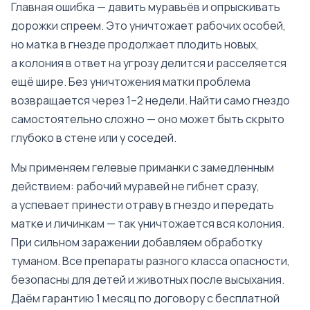
Главная ошибка — давить муравьёв и опрыскивать
дорожки спреем. Это уничтожает рабочих особей,
но матка в гнезде продолжает плодить новых,
а колония в ответ на угрозу делится и расселяется
ещё шире. Без уничтожения матки проблема
возвращается через 1–2 недели. Найти само гнездо
самостоятельно сложно — оно может быть скрыто
глубоко в стене или у соседей.
Мы применяем гелевые приманки с замедленным
действием: рабочий муравей не гибнет сразу,
а успевает принести отраву в гнездо и передать
матке и личинкам — так уничтожается вся колония.
При сильном заражении добавляем обработку
туманом. Все препараты разного класса опасности,
безопасны для детей и животных после высыхания.
Даём гарантию 1 месяц по договору с бесплатной