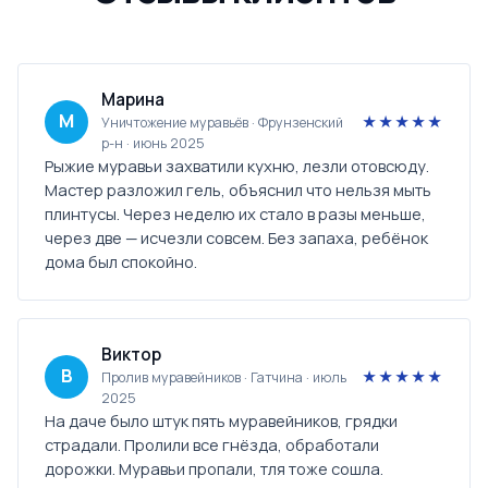
Марина
М
★★★★★
Уничтожение муравьёв · Фрунзенский
р-н · июнь 2025
Рыжие муравьи захватили кухню, лезли отовсюду.
Мастер разложил гель, объяснил что нельзя мыть
плинтусы. Через неделю их стало в разы меньше,
через две — исчезли совсем. Без запаха, ребёнок
дома был спокойно.
Виктор
В
★★★★★
Пролив муравейников · Гатчина · июль
2025
На даче было штук пять муравейников, грядки
страдали. Пролили все гнёзда, обработали
дорожки. Муравьи пропали, тля тоже сошла.