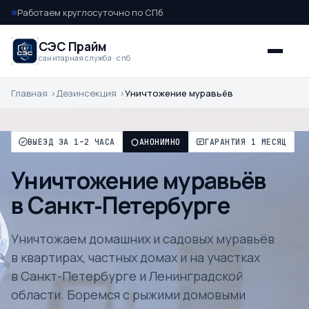
Работаем круглосуточно по СПб
●
СЭС Прайм
санитарная служба · спб
Главная
Дезинсекция
Уничтожение муравьёв
ВЫЕЗД ЗА 1–2 ЧАСА
АНОНИМНО
ГАРАНТИЯ 1 МЕСЯЦ
Уничтожение муравьёв
в Санкт-Петербурге
Уничтожаем домашних и садовых муравьёв
в квартирах, частных домах и на участках
в Санкт-Петербурге и Ленинградской
области. Боремся с рыжими домовыми