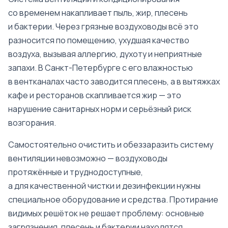
со временем накапливает пыль, жир, плесень
и бактерии. Через грязные воздуховоды всё это
разносится по помещению, ухудшая качество
воздуха, вызывая аллергию, духоту и неприятные
запахи. В Санкт-Петербурге с его влажностью
в вентканалах часто заводится плесень, а в вытяжках
кафе и ресторанов скапливается жир — это
нарушение санитарных норм и серьёзный риск
возгорания.
Самостоятельно очистить и обеззаразить систему
вентиляции невозможно — воздуховоды
протяжённые и труднодоступные,
а для качественной чистки и дезинфекции нужны
специальное оборудование и средства. Протирание
видимых решёток не решает проблему: основные
загрязнения, плесень и бактерии находятся