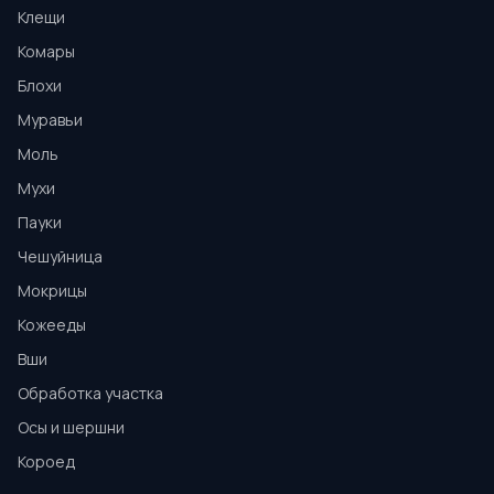
Клещи
Комары
Блохи
Муравьи
Моль
Мухи
Пауки
Чешуйница
Мокрицы
Кожееды
Вши
Обработка участка
Осы и шершни
Короед